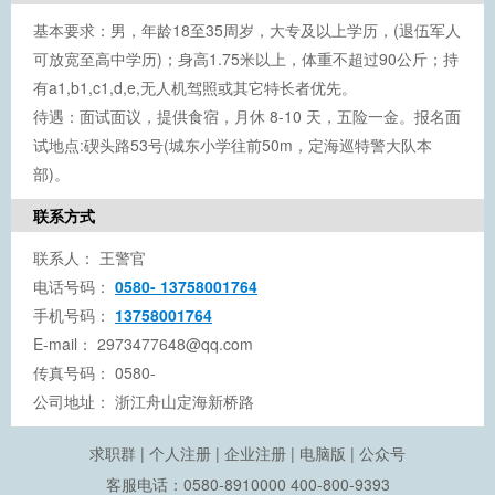
基本要求：男，年龄18至35周岁，大专及以上学历，(退伍军人
可放宽至高中学历)；身高1.75米以上，体重不超过90公斤；持
有a1,b1,c1,d,e,无人机驾照或其它特长者优先。
待遇：面试面议，提供食宿，月休 8-10 天，五险一金。报名面
试地点:碶头路53号(城东小学往前50m，定海巡特警大队本
部)。
联系方式
联系人：
王警官
电话号码：
0580- 13758001764
手机号码：
13758001764
E-mail：
2973477648@qq.com
传真号码：
0580-
公司地址：
浙江舟山定海新桥路
求职群
|
个人注册
|
企业注册
|
电脑版
|
公众号
客服电话：0580-8910000 400-800-9393