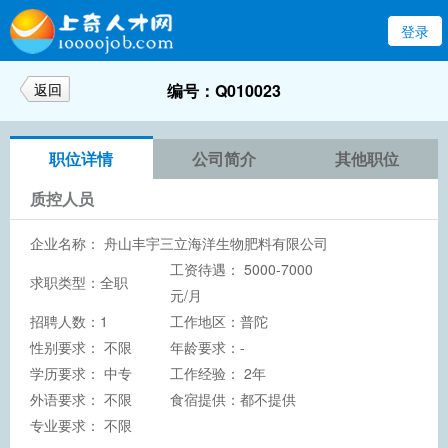
登录
返回
编号：Q010023
职位详情
公司简介
其他职位
质控人员
企业名称：
舟山丰宇三立海洋生物肥料有限公司
工资待遇： 5000-7000
求职类型：全职
元/月
招聘人数：1
工作地区：普陀
性别要求： 不限
年龄要求：-
学历要求：
中专
工作经验： 2年
外语要求： 不限
食宿提供：都不提供
专业要求： 不限