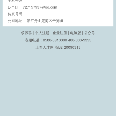
手机号码：
E-mail：
727157937@qq.com
传真号码：
公司地址：
浙江舟山定海区干览镇
求职群
|
个人注册
|
企业注册
|
电脑版
|
公众号
客服电话：0580-8910000 400-800-9393
上奇人才网
浙B2-20090313